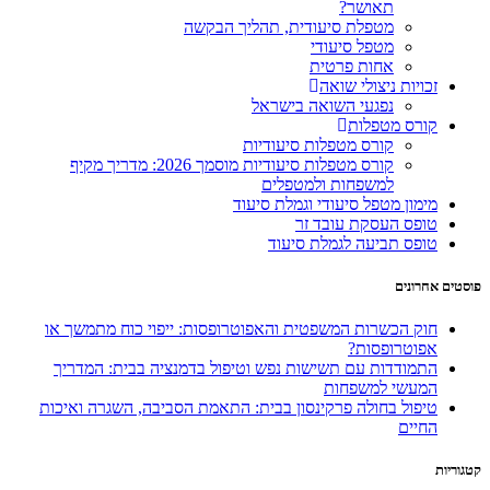
תאושר?
מטפלת סיעודית, תהליך הבקשה
מטפל סיעודי
אחות פרטית
זכויות ניצולי שואה
נפגעי השואה בישראל
קורס מטפלות
קורס מטפלות סיעודיות
קורס מטפלות סיעודיות מוסמך 2026: מדריך מקיף
למשפחות ולמטפלים
מימון מטפל סיעודי וגמלת סיעוד
טופס העסקת עובד זר
טופס תביעה לגמלת סיעוד
פוסטים אחרונים
חוק הכשרות המשפטית והאפוטרופסות: ייפוי כוח מתמשך או
אפוטרופסות?
התמודדות עם תשישות נפש וטיפול בדמנציה בבית: המדריך
המעשי למשפחות
טיפול בחולה פרקינסון בבית: התאמת הסביבה, השגרה ואיכות
החיים
קטגוריות