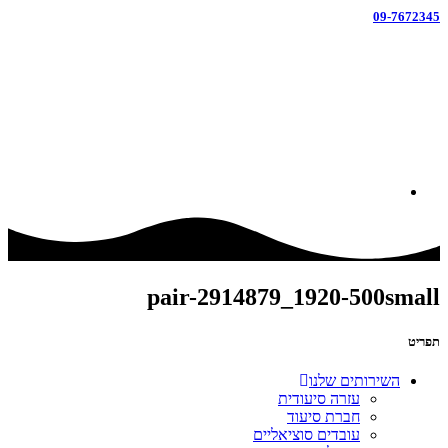
09-7672345
pair-2914879_1920-500small
תפריט
השירותים שלנו
עזרה סיעודית
חברת סיעוד
עובדים סוציאליים