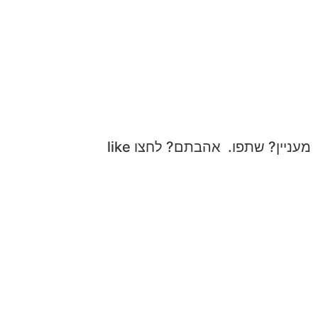
ניין? שתפו. אהבתם? לחצו like