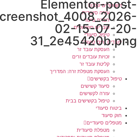
Elementor-pos
השירותים שלנו
screenshot_4008_202
עזרה סיעודית
חברת סיעוד
02-15-07-2
עובדים סוציאליים
טיפול סיעודי
31_2e45420b.pn
עובדים זרים סיעוד
העסקת עובד זר
זכויות עובדים זרים
קליטת עובד זר
העסקת מטפלת זרה: המדריך
טיפול בקשישים
סיעוד קשישים
עזרה לקשישים
טיפול בקשישים בבית
ביטוח סיעודי
חוק סיעוד
מטפלים סיעודיים
מטפלת סיעודית