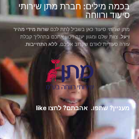
בכמה מילים: חברת מתן שירותי
סיעוד ורווחה
מתן שרותי סיעוד כאן בשביל לתת לכם
שרות מידי מהיר
ויעל
. צוות שלם ומגוון יענה ויכוון אתכם בתהליך קבלת
עזרה סעודית לאדם שקרוב אליכם.
ללא התחייבות
.
מעניין? שתפו. אהבתם? לחצו like