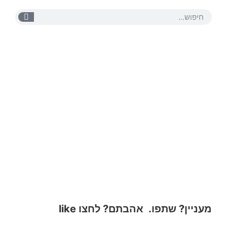
בכמה מילים: חברת מתן שירותי
סיעוד ורווחה
מתן שרותי סיעוד כאן בשביל לתת לכם
שרות מידי מהיר
ויעל
. צוות שלם ומגוון יענה ויכוון אתכם בתהליך קבלת
עזרה סעודית לאדם שקרוב אליכם.
ללא התחייבות
.
מעניין? שתפו. אהבתם? לחצו like