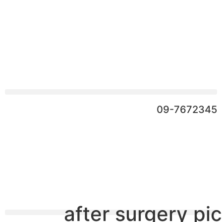
09-7672345
after surgery pic