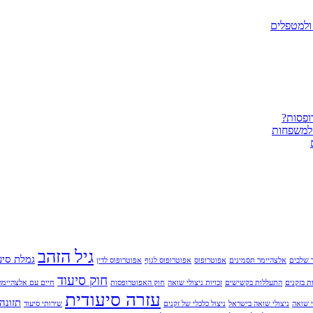
ופסות?
 למשפחות
גיל הזהב
גמלת סיע
 שלבים
אלצהיימר תסמינים
אפוטרופוס
אפוטרופוס לגוף
אפוטרופוס לדין
חוק סיעוד
ת בזקנים
התעללות בקשישים
זכויות ניצולי שואה
חוק האפוטרופסות
חיים עם אלצהיימר
עזרה סיעודית
תזונה
י שואה
ניצולי שואה בישראל
ניצול כלכלי של זקנים
שירותי סיעוד