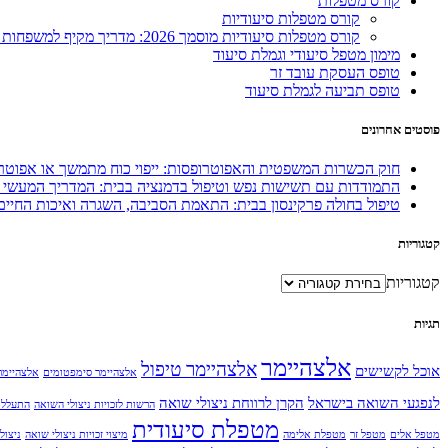
קורס מטפלות
קורס מטפלות סיעודיות
קורס מטפלות סיעודיות מוסמך 2026: מדריך מקיף למשפחות ולמטפלים
מימון מטפל סיעודי וגמלת סיעוד
טופס העסקת עובד זר
טופס תביעה לגמלת סיעוד
פוסטים אחרונים
חוק הכשרות המשפטית והאפוטרופסות: ייפוי כוח מתמשך או אפוטר
התמודדות עם תשישות נפש וטיפול בדמנציה בבית: המדריך המעשי
טיפול בחולה פרקינסון בבית: התאמת הסביבה, השגרה ואיכות החיים
קטגוריות
קטגוריות
תגיות
אלצהיימר
אלצהיימר טיפול
אוכל לקשישים
אלצהיימר סימפטומים
אלצהיימר
לנפגעי השואה בישראל
הקרן לרווחת ניצולי שואה
הרשות לזכויות ניצולי השואה
התעללו
מטפלת סיעודית
מטפל אלים
מטפל זר
מטפלת אלימה
מיצוי זכויות ניצולי שואה
ניצול