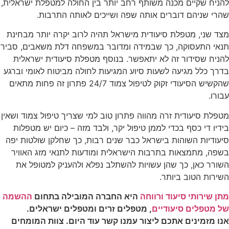
להניח שקיים מכנה משותף רחב יותר בין החולה למטפלת ישראלית,
שהרי שניהם דוברים אותה שפה ושייכים לאותה התרבות.
מצד שני, מטפלת סיעודית מישראל תהיה לרוב יקרה יותר מבחינת
תנאי התעסוקה, כך שבמידה ומדובר במשפחה דלת משאבים, סביר
להניח שסידור זה לא יתאפשר. בנוסף מטפלת סיעודית ישראלית
בדרך כלל מגיעה לשעות סיוע המגיעות לחולה מביטוח לאומי וברגע
שהקשיש הסיעודי זקוק לטיפול צמוד 24/7 פתרון זה פחות מתאים
עבורו.
מטפלת סיעודית זרה מהווה פתרון טוב למי שצריך טיפול צמוד ושאין
בידיו די כסף בכדי לממן טיפול יקר, ולבד מזה – כיום יש מטפלות
סיעודיות השוהות בישראל כבר שנים רבות, כך שחלקן שולטות יפה
בשפה, מתמצאות בתרבות הישראלית ומודעות לתנאי מזג האוויר
השורר כאן, כך שהן עשויות להשתלב נפלא ולהעניק למטופל את
השירות הטוב ביותר.
מתן שירותי סיעוד ורווחה
היא החברה המובילה בתחום
ההשמה
של מטפלים סיעודיים
, מטפלים זרים ומטפלים ישראלים.
אנו מזמינים אתכם ליצור עמנו קשר עוד היום. צוות המומחים