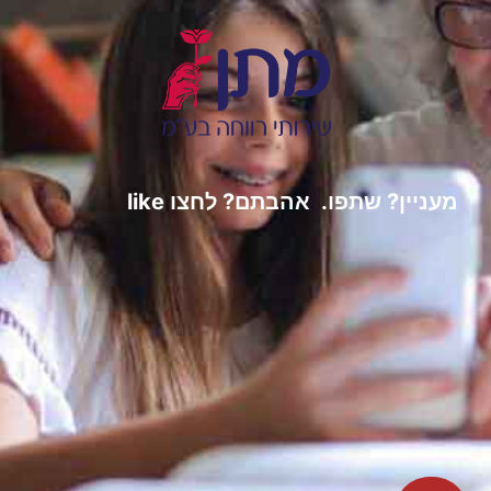
מעניין? שתפו. אהבתם? לחצו like