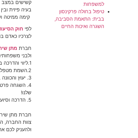
למשפחות
בעיה פיזית ובי
טיפול בחולה פרקינסון
קימה ממיטה ושכ
בבית: התאמת הסביבה,
השגרה ואיכות החיים
לפי
חוק הסיעוד
לצרכיו כאדם בו
חברת
מתן שירו
ולבני משפחותיה
1.ליווי והדרכה בקבלת גמלת סיעוד מביטוח לאומי
2.השמת מטפלות-בית מוסמכות, לטיפול בקשישים בבית (לזכאי חוק הסיעוד)
3. יעוץ והכוונה בתהליך קבלת עובד זר לטיפול סיעודי בבית הקשיש
4. השגחה פרטי
שלנו!
5. הדרכה וסיוע בבחירת בית אבות או דיור מוגן
צוות החברה, ה
ולהעניק לכם את