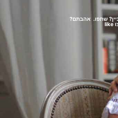
יין? שתפו. אהבתם?
lik