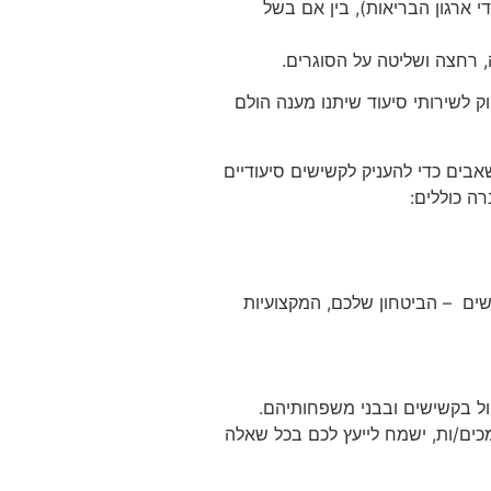
וצות (שנקבעו על ידי ארגון הבריאות), בין אם בשל
 רחצה ושליטה על הסוגרים.
שב כסיעודי וזקוק לשירותי סיעוד שיתנו מענה הולם
ם כדי להעניק לקשישים סיעודיים
ה כוללים:
שים – הביטחון שלכם, המקצועיות
לרשותכם למעלה מ- 20 שנות ניסיון בטיפול בקשישים ובבני משפחותיהם.
מכים/ות, ישמח לייעץ לכם בכל שאלה