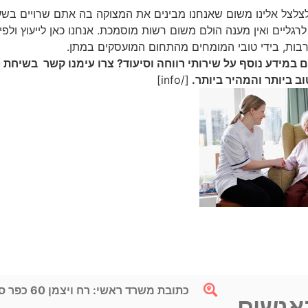
צלצל אלינו משום שאנחנו מבינים את המצוקה בה אתם שרויים בש
ליים ואין מענה הולם משום רשות מוסמכת. אנחנו כאן לייעוץ ולפית
בות, בידי טובי המומחים מהתחום המועסקים במתן.
ם במידע נוסף על שירותי רווחה וסיעוד? צרו עימנו קשר בשיחת
ב ביותר והמהיר ביותר.
[/info]
כתובת משרד ראשי: רח ויצמן 60 כפר סבא 4425029
באנשים